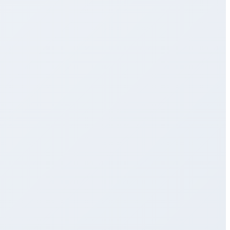
luggar
Bil
Släp
MC
Moped