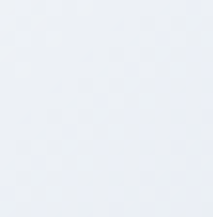
Svar inom minuter
Trafiklärare redo att hjälpa