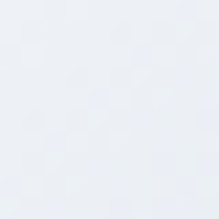
Live nu
23 elever p