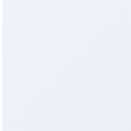
100 000+
4.8
godkända elever
i betyg