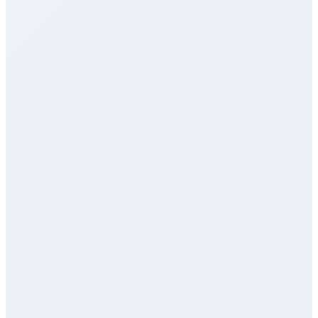
Trafiklärare redo att hjälpa
Live nu
23 elever pluggar
Bil
Släp
MC
Moped