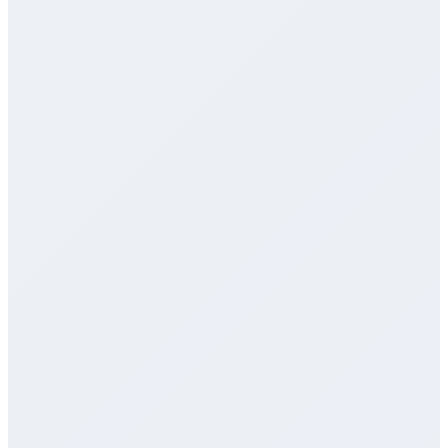
100 000+
4.8
godkända elever
i betyg