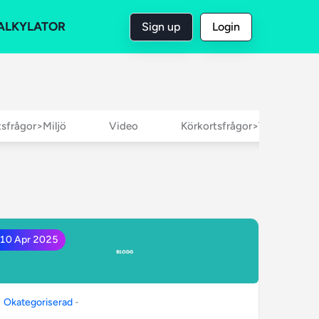
ALKYLATOR
Sign up
Login
tsfrågor>Miljö
Video
Körkortsfrågor>Trafikregler
10 Apr 2025
Okategoriserad
-