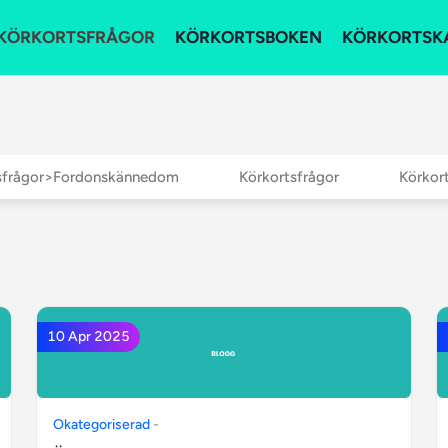
KÖRKORTSFRÅGOR
KÖRKORTSBOKEN
KÖRKORTSK
sfrågor>Fordonskännedom
Körkortsfrågor
Körkor
10 Apr 2025
Okategoriserad
-