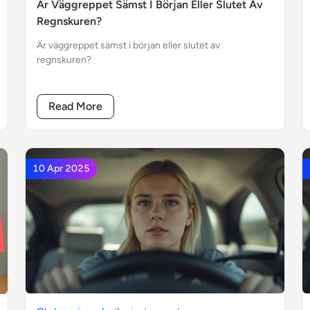
Är Väggreppet Sämst I Början Eller Slutet Av
Regnskuren?
Är väggreppet sämst i början eller slutet av
regnskuren?
Read More
10 Apr 2025