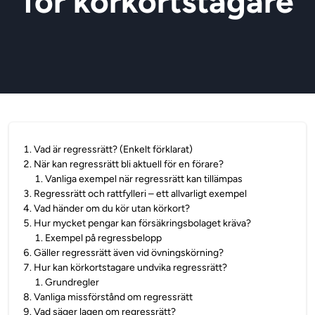
för körkortstagare
1
.
Vad är regressrätt? (Enkelt förklarat)
2
.
När kan regressrätt bli aktuell för en förare?
1
.
Vanliga exempel när regressrätt kan tillämpas
3
.
Regressrätt och rattfylleri – ett allvarligt exempel
4
.
Vad händer om du kör utan körkort?
5
.
Hur mycket pengar kan försäkringsbolaget kräva?
1
.
Exempel på regressbelopp
6
.
Gäller regressrätt även vid övningskörning?
7
.
Hur kan körkortstagare undvika regressrätt?
1
.
Grundregler
8
.
Vanliga missförstånd om regressrätt
9
.
Vad säger lagen om regressrätt?