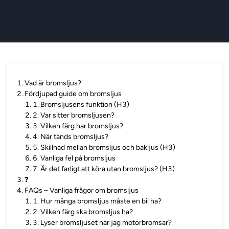
1
.
Vad är bromsljus?
2
.
Fördjupad guide om bromsljus
1
.
1. Bromsljusens funktion (H3)
2
.
2. Var sitter bromsljusen?
3
.
3. Vilken färg har bromsljus?
4
.
4. När tänds bromsljus?
5
.
5. Skillnad mellan bromsljus och bakljus (H3)
6
.
6. Vanliga fel på bromsljus
7
.
7. Är det farligt att köra utan bromsljus? (H3)
3
.
❓
4
.
FAQs – Vanliga frågor om bromsljus
1
.
1. Hur många bromsljus måste en bil ha?
2
.
2. Vilken färg ska bromsljus ha?
3
.
3. Lyser bromsljuset när jag motorbromsar?