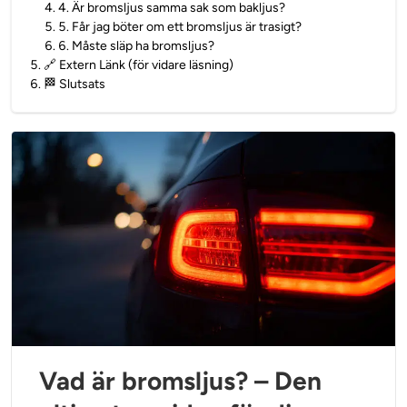
4
.
4. Är bromsljus samma sak som bakljus?
5
.
5. Får jag böter om ett bromsljus är trasigt?
6
.
6. Måste släp ha bromsljus?
5
.
🔗 Extern Länk (för vidare läsning)
6
.
🏁 Slutsats
Vad är bromsljus? – Den