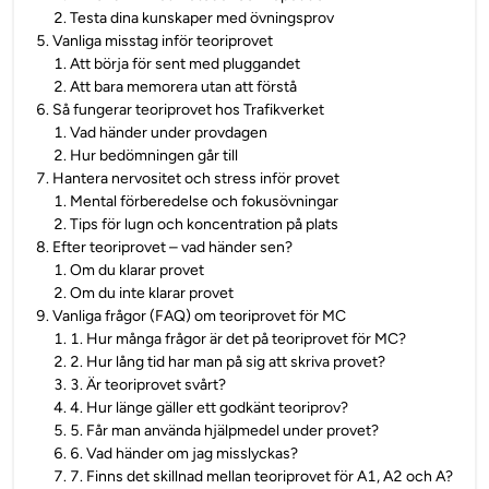
2
.
Testa dina kunskaper med övningsprov
5
.
Vanliga misstag inför teoriprovet
1
.
Att börja för sent med pluggandet
2
.
Att bara memorera utan att förstå
6
.
Så fungerar teoriprovet hos Trafikverket
1
.
Vad händer under provdagen
2
.
Hur bedömningen går till
7
.
Hantera nervositet och stress inför provet
1
.
Mental förberedelse och fokusövningar
2
.
Tips för lugn och koncentration på plats
8
.
Efter teoriprovet – vad händer sen?
1
.
Om du klarar provet
2
.
Om du inte klarar provet
9
.
Vanliga frågor (FAQ) om teoriprovet för MC
1
.
1. Hur många frågor är det på teoriprovet för MC?
2
.
2. Hur lång tid har man på sig att skriva provet?
3
.
3. Är teoriprovet svårt?
4
.
4. Hur länge gäller ett godkänt teoriprov?
5
.
5. Får man använda hjälpmedel under provet?
6
.
6. Vad händer om jag misslyckas?
7
.
7. Finns det skillnad mellan teoriprovet för A1, A2 och A?