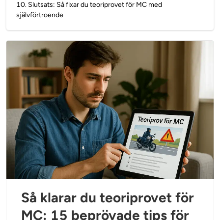
10
.
Slutsats: Så fixar du teoriprovet för MC med
självförtroende
Så klarar du teoriprovet för
MC: 15 beprövade tips för