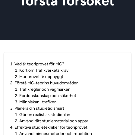
första försöket
1
.
Vad är teoriprovet för MC?
1
.
Kort om Trafikverkets krav
2
.
Hur provet är uppbyggt
2
.
Förstå MC-teorins huvudområden
1
.
Trafikregler och vägmärken
2
.
Fordonskunskap och säkerhet
3
.
Människan i trafiken
3
.
Planera din studietid smart
1
.
Gör en realistisk studieplan
2
.
Använd rätt studiematerial och appar
4
.
Effektiva studietekniker för teoriprovet
1
.
Använd minnesmetoder och repetition