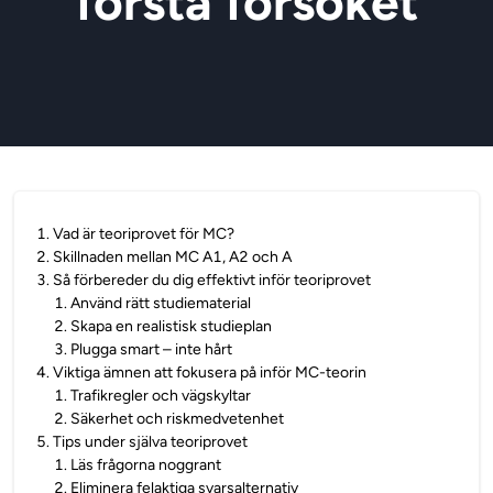
första försöket
1
.
Vad är teoriprovet för MC?
2
.
Skillnaden mellan MC A1, A2 och A
3
.
Så förbereder du dig effektivt inför teoriprovet
1
.
Använd rätt studiematerial
2
.
Skapa en realistisk studieplan
3
.
Plugga smart – inte hårt
4
.
Viktiga ämnen att fokusera på inför MC-teorin
1
.
Trafikregler och vägskyltar
2
.
Säkerhet och riskmedvetenhet
5
.
Tips under själva teoriprovet
1
.
Läs frågorna noggrant
2
.
Eliminera felaktiga svarsalternativ