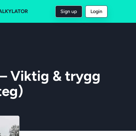
ALKYLATOR
Sign up
Login
 Viktig & trygg
teg)