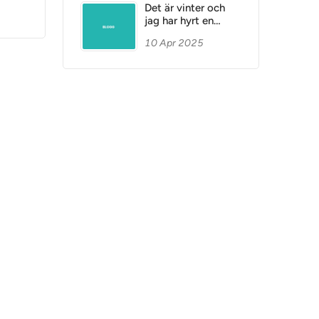
tips
Det är vinter och
jag har hyrt en
släpvagn med
10 Apr 2025
odubbade däck – är
det tillåtet att dra
släpet med en bil
som har dubbade
däck?