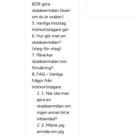
BÖR göra
skadeanmälan (även
om du är osäker)
5
.
Vanliga misstag
mörkortstagare gör
6
.
Hur gör man en
skadeanmälan?
(steg-för-steg)
7
.
Påverkar
skadeanmälan min
försäkring?
8
.
FAQ – Vanliga
frågor från
mörkortstagare
1
.
1. När ska man
göra en
skadeanmälan om
ingen annan bil är
inblandad?
2
.
2. Måste jag
anmäla om jag