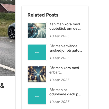
Related Posts
Kan man köra med
dubbdäck om det
är vinterväglag i
10 Apr 2025
maj?
Får man använda
snökedjor på gator
med dubbförbud?
10 Apr 2025
Får man köra med
enbart
parkeringsljuset
10 Apr 2025
tänt?
 &
Får man ha
odubbade däck på
släpvagn om bilen
10 Apr 2025
har dubbdäck? –
Regler och viktiga