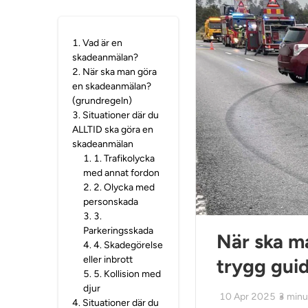
1
.
Vad är en
skadeanmälan?
2
.
När ska man göra
en skadeanmälan?
(grundregeln)
3
.
Situationer där du
ALLTID ska göra en
skadeanmälan
1
.
1. Trafikolycka
med annat fordon
2
.
2. Olycka med
personskada
3
.
3.
Parkeringsskada
När ska m
4
.
4. Skadegörelse
eller inbrott
trygg guid
5
.
5. Kollision med
djur
10 Apr 2025
3
minu
4
.
Situationer där du