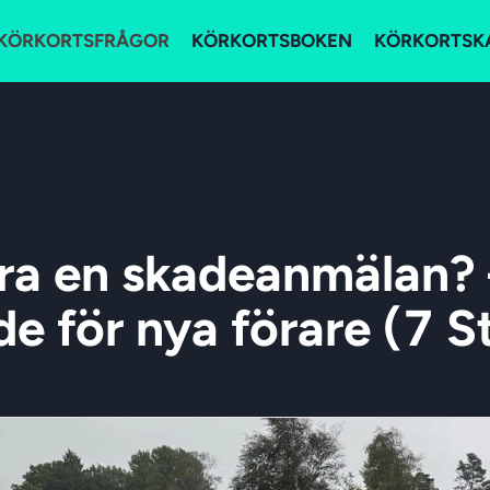
KÖRKORTSFRÅGOR
KÖRKORTSBOKEN
KÖRKORTSK
ra en skadeanmälan? –
de för nya förare (7 S