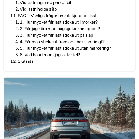
1
.
Vid lastning med personbil
2
.
Vid lastning på släp
11
.
FAQ – Vanliga frågor om utskjutande last
1
.
1. Hur mycket får last sticka ut i mörker?
2
.
2. Får jag köra med bagageluckan öppen?
3
.
3. Hur mycket får last sticka ut på släp?
4
.
4. Får man sticka ut fram och bak samtidigt?
5
.
5. Hur mycket får last sticka ut utan markering?
6
.
6. Vad händer om jag lastar fel?
12
.
Slutsats