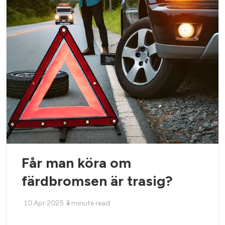
Får man köra om
färdbromsen är trasig?
10 Apr 2025
3
minute read