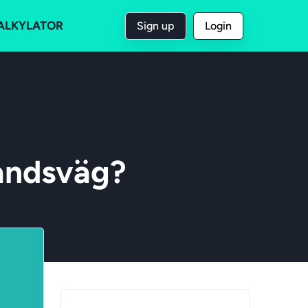
ALKYLATOR
Sign up
Login
landsväg?