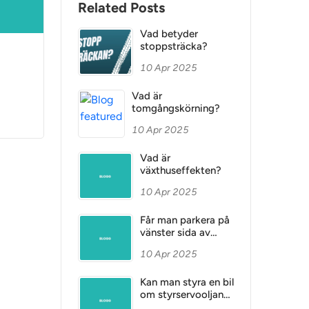
Related Posts
Vad betyder
stoppsträcka?
10 Apr 2025
Vad är
tomgångskörning?
10 Apr 2025
Vad är
växthuseffekten?
10 Apr 2025
Får man parkera på
vänster sida av
vägen?
10 Apr 2025
Kan man styra en bil
om styrservooljan
har läckt ut och